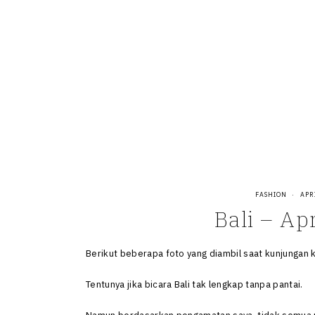
Skip
to
content
FASHION
·
APR
Bali – Ap
Berikut beberapa foto yang diambil saat kunjungan k
Tentunya jika bicara Bali tak lengkap tanpa pantai.