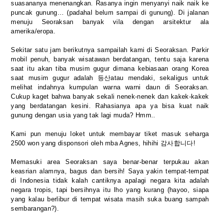
suasananya menenangkan. Rasanya ingin menyanyi naik naik ke
puncak gunung… (padahal belum sampai di gunung). Di jalanan
menuju Seoraksan banyak vila dengan arsitektur ala
amerika/eropa.
Sekitar satu jam berikutnya sampailah kami di Seoraksan. Parkir
mobil penuh, banyak wisatawan berdatangan, tentu saja karena
saat itu akan tiba musim gugur dimana kebiasaan orang Korea
saat musim gugur adalah
등산
atau mendaki, sekaligus untuk
melihat indahnya kumpulan warna warni daun di Seoraksan.
Cukup kaget bahwa banyak sekali nenek-nenek dan kakek-kakek
yang berdatangan kesini. Rahasianya apa ya bisa kuat naik
gunung dengan usia yang tak lagi muda? Hmm..
Kami pun menuju loket untuk membayar tiket masuk seharga
2500 won yang disponsori oleh mba Agnes, hihihi 감사합니다!
Memasuki area Seoraksan saya benar-benar terpukau akan
keasrian alamnya, bagus dan bersih! Saya yakin tempat-tempat
di Indonesia tidak kalah cantiknya apalagi negara kita adalah
negara tropis, tapi bersihnya itu lho yang kurang (hayoo, siapa
yang kalau berlibur di tempat wisata masih suka buang sampah
sembarangan?).