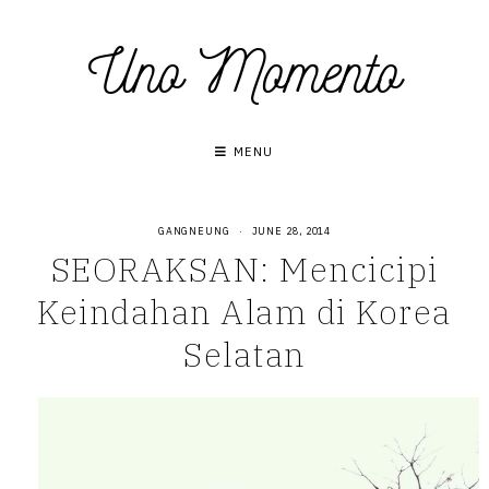
Skip
Uno Momento
to
content
MENU
GANGNEUNG
·
JUNE 28, 2014
SEORAKSAN: Mencicipi
Keindahan Alam di Korea
Selatan